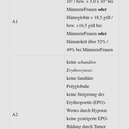
10
/ bzw. > 5,0 x 10
bei
oder
Männern/Frauen
Hämoglobin > 18,5 g/dl /
A1
bzw. >16,5 g/dl bei
oder
Männern/Frauen
Hämatokrit über 52% /
49% bei Männern/Frauen
keine
sekundäre
Erythrozytose
:
keine familiäre
Polyglobulie
keine Steigerung des
Erythropoetin (EPO)-
Wertes durch Hypoxie
A2
keine gesteigerte EPO-
Bildung durch Tumor