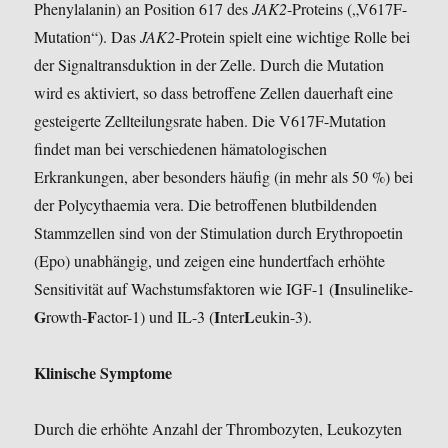
Phenylalanin) an Position 617 des
JAK2
-Proteins („V617F-
Mutation“). Das
JAK2
-Protein spielt eine wichtige Rolle bei
der Signaltransduktion in der Zelle. Durch die Mutation
wird es aktiviert, so dass betroffene Zellen dauerhaft eine
gesteigerte Zellteilungsrate haben. Die V617F-Mutation
findet man bei verschiedenen hämatologischen
Erkrankungen, aber besonders häufig (in mehr als 50 %) bei
der Polycythaemia vera. Die betroffenen blutbildenden
Stammzellen sind von der Stimulation durch Erythropoetin
(Epo) unabhängig, und zeigen eine hundertfach erhöhte
I
Sensitivität auf Wachstumsfaktoren wie IGF-1 (
nsulinelike-
G
F
I
L
rowth-
actor-1) und IL-3 (
nter
eukin-3).
Klinische Symptome
Durch die erhöhte Anzahl der Thrombozyten, Leukozyten