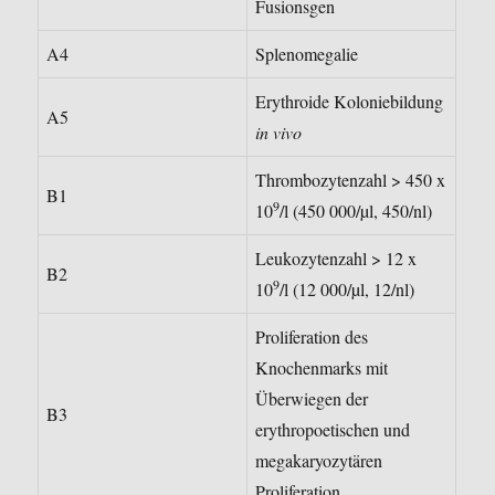
Fusionsgen
A4
Splenomegalie
Erythroide Koloniebildung
A5
in vivo
Thrombozytenzahl > 450 x
B1
9
10
/l (450 000/µl, 450/nl)
Leukozytenzahl > 12 x
B2
9
10
/l (12 000/µl, 12/nl)
Proliferation des
Knochenmarks mit
Überwiegen der
B3
erythropoetischen und
megakaryozytären
Proliferation