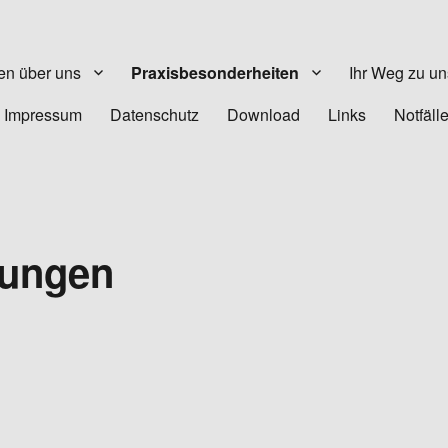
en über uns
Praxisbesonderheiten
Ihr Weg zu un
Impressum
Datenschutz
Download
Links
Notfäll
hungen