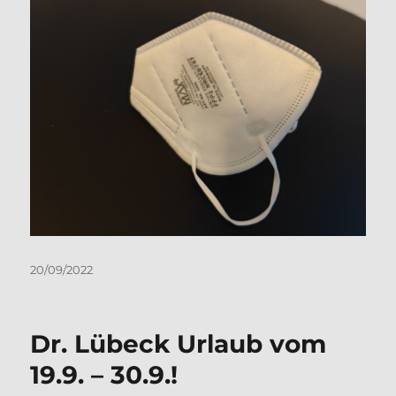
Veröffentlicht
20/09/2022
am
Dr. Lübeck Urlaub vom
19.9. – 30.9.!