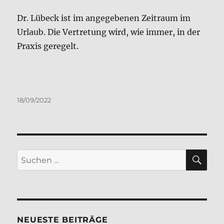
Dr. Lübeck ist im angegebenen Zeitraum im
Urlaub. Die Vertretung wird, wie immer, in der
Praxis geregelt.
Veröffentlicht
18/09/2022
am
SU
Suchen
nach:
NEUESTE BEITRÄGE