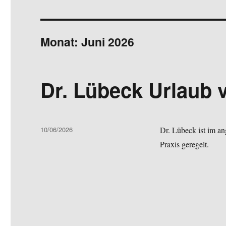
Monat:
Juni 2026
Dr. Lübeck Urlaub v
Veröffentlicht
10/06/2026
Dr. Lübeck ist im a
am
Praxis geregelt.