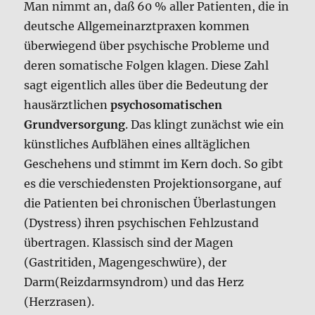
hausärztlichen
psychosomatischen
Grundversorgung
. Das klingt zunächst wie ein
künstliches Aufblähen eines alltäglichen
Geschehens und stimmt im Kern doch. So gibt
es die verschiedensten Projektionsorgane, auf
die Patienten bei chronischen Überlastungen
(Dystress) ihren psychischen Fehlzustand
übertragen. Klassisch sind der Magen
(Gastritiden, Magengeschwüre), der
Darm(Reizdarmsyndrom) und das Herz
(Herzrasen).
Hieraus ist die Wichtigkeit der Fortbildung des
Hausarztes zu diesem Thema erkennbar, sowie
die Bereitschaft des Hausarztes sich mit dem
Thema zu befassen. Für uns ist die