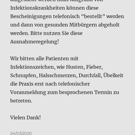
Ausnahmeregelung!
Wir bitten alle Patienten mit
Infektionszeichen, wie Husten, Fieber,
Schnupfen, Halsschmerzen, Durchfall, Übelkeit
die Praxis erst nach telefonischer
Voranmeldung zum besprochenen Termin zu
betreten.
Vielen Dank!
Veröffentlicht
24/03/2020
am
Pneumokokkenimpfung