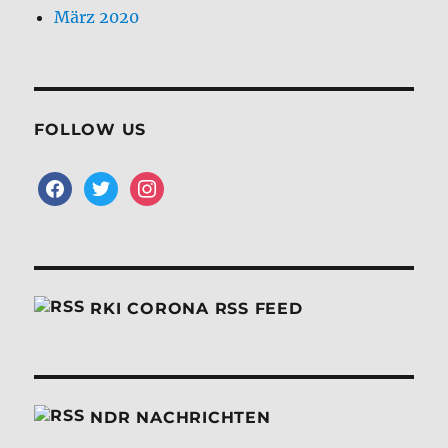
FOLLOW US
facebook
twitter
instagram
RKI CORONA RSS FEED
NDR NACHRICHTEN
Wildtierforschung in Büsum:
Umweltminister kritisiert Schließungspläne
05/08/2026
Das Institut für Terrestrische und Aquatische