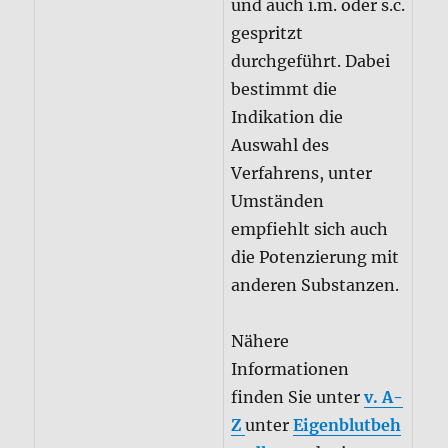
Auswahl des
Verfahrens, unter
Umständen
empfiehlt sich auch
die Potenzierung mit
anderen Substanzen.
Nähere
Informationen
finden Sie unter
v. A-
Z
unter
Eigenblutbeh
andlung
oder in
diesem
Merkblatt
zu
m Herunterladen.
Eine solche