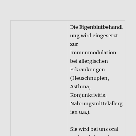
zur
Immunmodulation
bei allergischen
Erkrankungen
(Heuschnupfen,
Asthma,
Konjunktivitis,
Nahrungsmittelallerg
ien u.a.).
Sie wird bei uns oral
und auch i.m. oder s.c.
gespritzt
durchgeführt. Dabei
bestimmt die
Indikation die