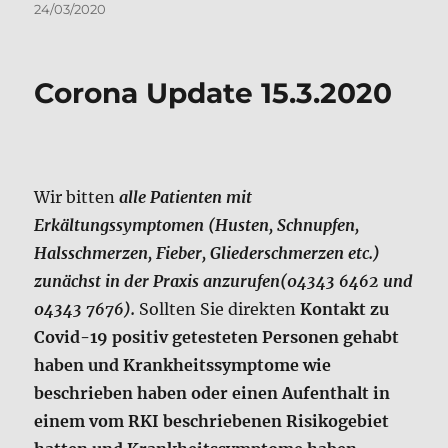
Wir bitten
alle Patienten mit
Erkältungssymptomen (Husten, Schnupfen,
Halsschmerzen, Fieber, Gliederschmerzen etc.)
zunächst in der Praxis anzurufen(04343 6462 und
04343 7676).
Sollten Sie direkten
Kontakt zu
Covid-19 positiv getesteten Personen gehabt
haben und Krankheitssymptome wie
beschrieben haben oder einen Aufenthalt in
einem vom RKI beschriebenen Risikogebiet
hatten und Krankheitssymptome haben,
dürfen Sie auf gar keinen Fall in die Praxis
kommen
. In diesem Fall muß bei Ihnen ein
Abstrich vorgenommen werden. Ob wir diesen
bei Ihnen abnehmen oder wer und wo dieser