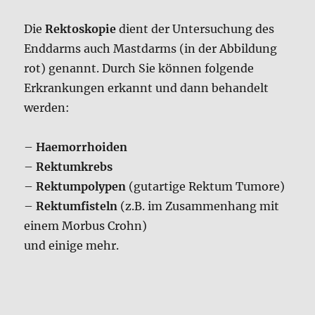
Erkrankungen erkannt und dann behandelt
werden:
–
Haemorrhoiden
–
Rektumkrebs
–
Rektumpolypen
(gutartige Rektum Tumore)
–
Rektumfisteln
(z.B. im Zusammenhang mit
einem Morbus Crohn)
und einige mehr.
Veröffentlicht
24/03/2020
am
Corona Update 15.3.2020