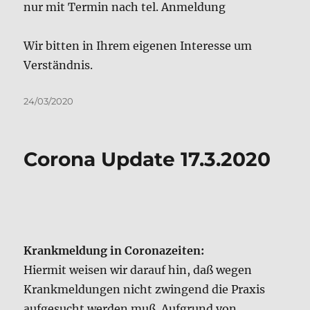
Veröffentlicht
24/03/2020
am
Corona Update 17.3.2020
Krankmeldung in Coronazeiten:
Hiermit weisen wir darauf hin, daß wegen
Krankmeldungen nicht zwingend die Praxis
aufgesucht werden muß. Aufgrund von
Infektionskrankheiten können diese
Bescheinigungen telefonisch “bestellt” werden
und dann von gesunden Mitbürgern abgeholt
werden. Bitte nutzen Sie diese