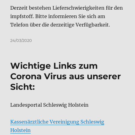
Veröffentlicht
24/03/2020
am
Wichtige Links zum
Corona Virus aus unserer
Sicht:
Landesportal Schleswig Holstein
Kassenärztliche Vereinigung Schleswig
Holstein
Amt für Gesundheit des Kreises Plön
CovApp als Vorbereitung für ein Arztgespräch