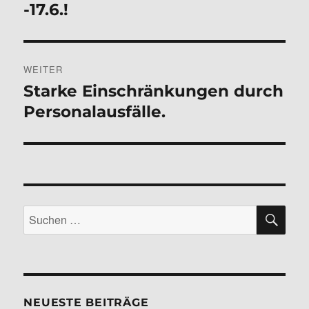
Beitrag:
-17.6.!
WEITER
Starke Einschränkungen durch
Nächster
Beitrag:
Personalausfälle.
SU
Suchen
nach:
NEUESTE BEITRÄGE