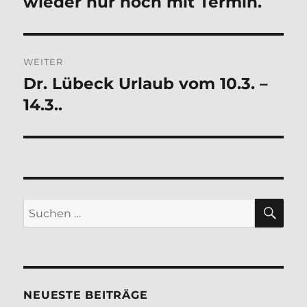
wieder nur noch mit Termin.
WEITER
Dr. Lübeck Urlaub vom 10.3. –
Nächster
Beitrag:
14.3..
SU
Suchen
nach:
NEUESTE BEITRÄGE