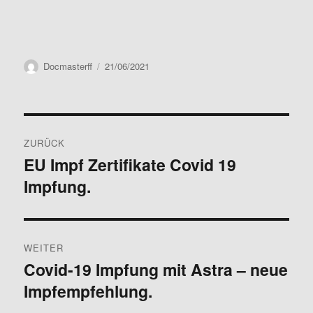
Autor
Veröffentlicht
Docmasterff
21/06/2021
am
Beitragsnavigation
ZURÜCK
EU Impf Zertifikate Covid 19
Vorheriger
Impfung.
Beitrag:
WEITER
Covid-19 Impfung mit Astra – neue
Nächster
Impfempfehlung.
Beitrag: